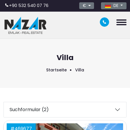
+90 532 540 07 76
DE
€
Villa
Startseite
Villa
Suchformular (2)
#469677