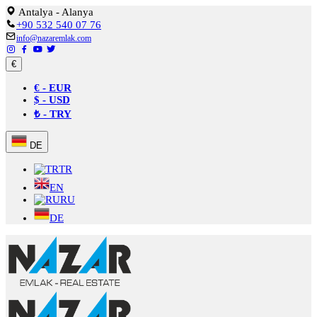
Antalya - Alanya
+90 532 540 07 76
info@nazaremlak.com
€
€ - EUR
$ - USD
₺ - TRY
DE
TR
EN
RU
DE