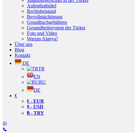
Staatsbürgerschaft in der Türkei
Aufenthaltstitel
Rechtsbeistand
Bevollmächtigung
Grundbuchgebühren
Gesundheitssystem der Türkei
Foto und Video
Warum Alanya?
Über uns
Blog
Kontakt
DE
TR
EN
RU
DE
€
€ - EUR
$ - USD
₺ - TRY